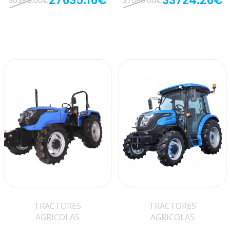
27635.16€
33724.26€
30385.00€
37080.00€
TRACTORES
TRACTORES
AGRICOLAS
AGRICOLAS