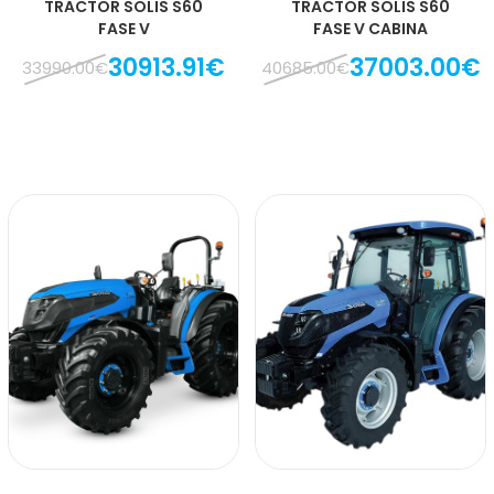
TRACTOR SOLIS S60
TRACTOR SOLIS S60
FASE V
FASE V CABINA
30913.91€
37003.00€
33990.00€
40685.00€