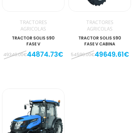
TRACTORES
TRACTORES
AGRICOLAS
AGRICOLAS
TRACTOR SOLIS S90
TRACTOR SOLIS S90
FASE V
FASE V CABINA
44874.73€
49649.61€
49340.00€
54590.00€