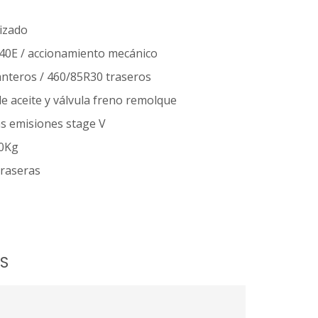
izado
540E / accionamiento mecánico
nteros / 460/85R30 traseros
e aceite y válvula freno remolque
as emisiones stage V
00Kg
traseras
S