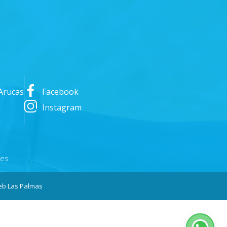
Arucas
Facebook
Instagram
nes
b Las Palmas