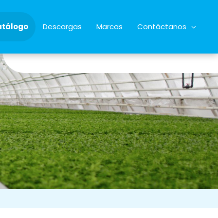
atálogo
Descargas
Marcas
Contáctanos
34928622068
almacen@microrriego.com