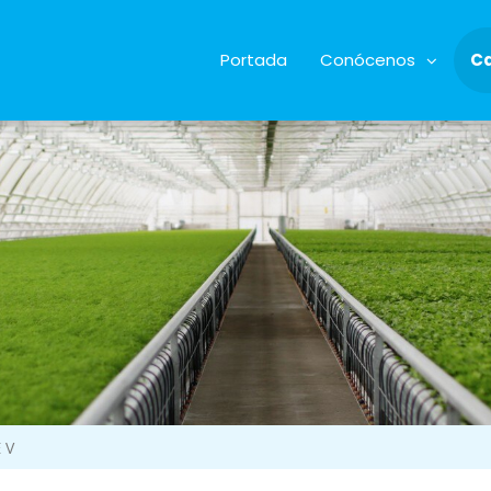
Portada
Conócenos
C
 V