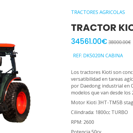
TRACTORES AGRICOLAS
TRACTOR KI
34561.00€
38000.00€
REF: DK5020N CABINA
Los tractores Kioti son conc
versatibilidad en tareas agí
por Daedong industrial en 
modelos que van desde los 
Motor Kioti 3HT-TM5B stag
Cilindrada: 1800cc TURBO
RPM: 2600
Potencia 50cv