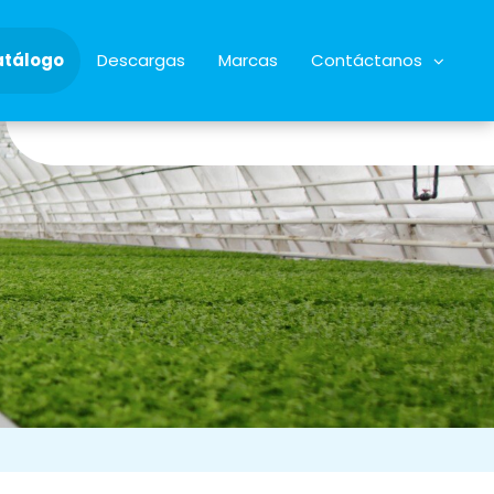
atálogo
Descargas
Marcas
Contáctanos
34928622068
almacen@microrriego.com