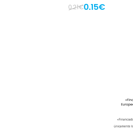
0.15€
0.21€
«Financiado
únicamente lo