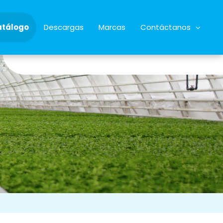
atálogo
Descargas
Marcas
Contáctanos
34928622068
almacen@microrriego.com