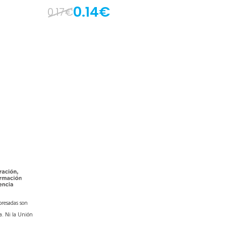
0.14€
0.17€
presadas son
a. Ni la Unión