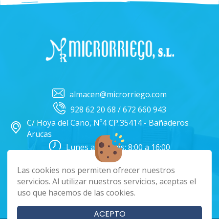
almacen@microrriego.com
928 62 20 68 / 672 660 943
C/ Hoya del Cano, Nº4 CP.35414 - Bañaderos
Arucas
Lunes a Viernes: 8:00 a 16:00
Facebook
Instagram
Las cookies nos permiten ofrecer nuestros
servicios. Al utilizar nuestros servicios, aceptas el
uso que hacemos de las cookies.
|
|
|
Cookies
Aviso Legal
Política de Privacidad
Términos y condiciones
ACEPTO