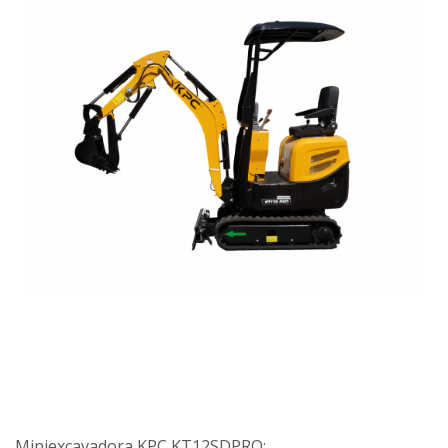
Miniexcavadora KPC KT12SDPRO: