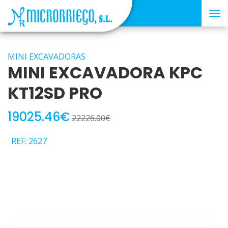
Tog
nav
MINI EXCAVADORAS
MINI EXCAVADORA KPC
KT12SD PRO
19025.46€
22226.00€
REF: 2627