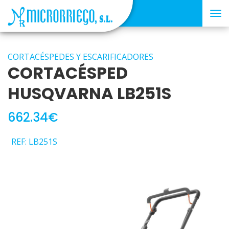
Tog
nav
CORTACÉSPEDES Y ESCARIFICADORES
CORTACÉSPED
HUSQVARNA LB251S
662.34€
REF: LB251S