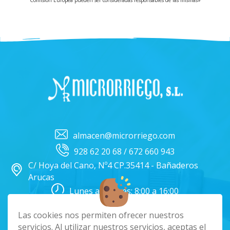
almacen@microrriego.com
928 62 20 68 / 672 660 943
C/ Hoya del Cano, Nº4 CP.35414 - Bañaderos
Arucas
Lunes a Viernes: 8:00 a 16:00
Facebook
Instagram
Las cookies nos permiten ofrecer nuestros
servicios. Al utilizar nuestros servicios, aceptas el