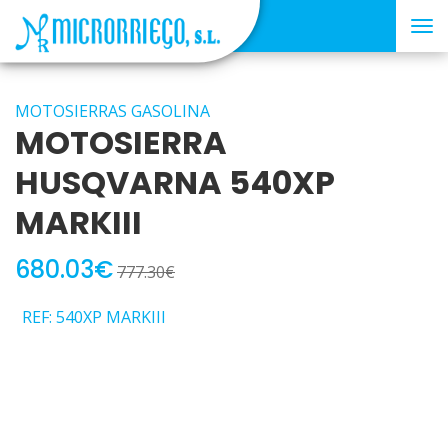
Tog
nav
MOTOSIERRAS GASOLINA
MOTOSIERRA
HUSQVARNA 540XP
MARKIII
680.03€
777.30€
REF: 540XP MARKIII