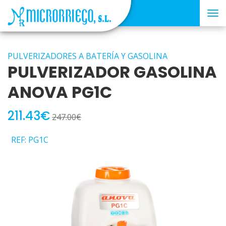
Tog
nav
PULVERIZADORES A BATERÍA Y GASOLINA
PULVERIZADOR GASOLINA
ANOVA PG1C
211.43€
247.00€
REF: PG1C