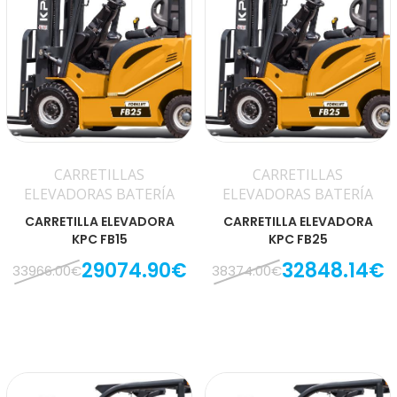
CARRETILLAS
CARRETILLAS
ELEVADORAS BATERÍA
ELEVADORAS BATERÍA
CARRETILLA ELEVADORA
CARRETILLA ELEVADORA
KPC FB15
KPC FB25
29074.90€
32848.14€
33966.00€
38374.00€