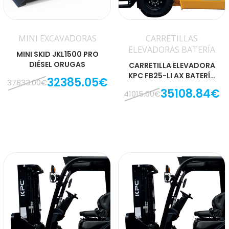
MINI EXCAVADORAS
CARRETILLAS
ELEVADORAS BATERÍA
MINI SKID JKL1500 PRO
DIÉSEL ORUGAS
CARRETILLA ELEVADORA
KPC FB25-LI AX BATERÍA
32385.05€
37833.00€
LITIO
35108.84€
41015.00€