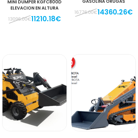
GASOLINA ORUGAS
MINI DUMPER KGFC800D
ELEVACION EN ALTURA
14360.26€
16776.00€
11210.18€
13096.00€