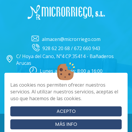
almacen@microrriego.com
928 62 20 68 / 672 660 943
C/ Hoya del Cano, Nº4 CP.35414 - Bañaderos
Arucas
Lunes a Viernes: 8:00 a 16:00
Facebook
Instagram
Las cookies nos permiten ofrecer nuestros
servicios. Al utilizar nuestros servicios, aceptas el
uso que hacemos de las cookies.
|
|
|
Cookies
Aviso Legal
Política de Privacidad
Términos y condiciones
ACEPTO
Copyright 2024 - Microrriego SL. Todos los derechos reservados
MÁS INFO
Página realizada por
Web Las Palmas